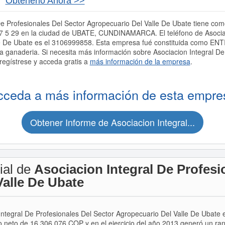
Obtenerlo Ahora >>
e Profesionales Del Sector Agropecuario Del Valle De Ubate tiene como 
 7 5 29 en la ciudad de UBATE, CUNDINAMARCA. El teléfono de Asociac
lle De Ubate es el 3106999858. Esta empresa fué constituida como 
a ganaderia. Si necesita más información sobre Asociacion Integral De
regístrese y acceda gratis a
más información de la empresa
.
cceda a más información de esta empre
Obtener Informe de Asociacion Integral...
ial de
Asociacion Integral De Profesi
alle De Ubate
 Integral De Profesionales Del Sector Agropecuario Del Valle De Ubate 
o neto de 16.306.076 COP y en el ejercicio del año 2013 generó un ra