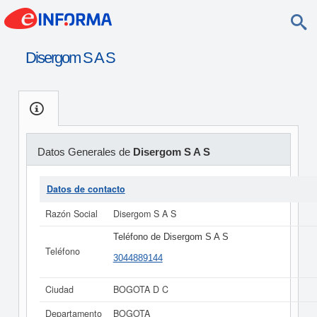
Disergom S A S
Datos Generales de
Disergom S A S
Datos de contacto
Razón Social
Disergom S A S
Teléfono de Disergom S A S
Teléfono
3044889144
Ciudad
BOGOTA D C
Departamento
BOGOTA