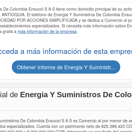
 De Colombia Ensucol S A S tiene como domicilio principal de su acti
 ANTIOQUIA. El teléfono de Energia Y Suministros De Colombia Ensuc
OCIEDAD POR ACCIONES SIMPLIFICADA y se dedica a Comercio al por m
n establecimientos especializados. Si necesita más información sobre 
a gratis a
más información de la empresa
.
cceda a más información de esta empre
Obtener Informe de Energia Y Suministr...
ial de
Energia Y Suministros De Col
Suministros De Colombia Ensucol S A S es Comercio al por menor de arti
ntos especializados. Cuenta con un patrimonio neto de 825.388.420 COP
000.000.000 y 5.000.000.000 COP' obteniendo un resultado del ejerci