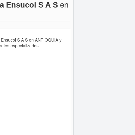
a Ensucol S A S
en
ia Ensucol S A S en ANTIOQUIA y
entos especializados.