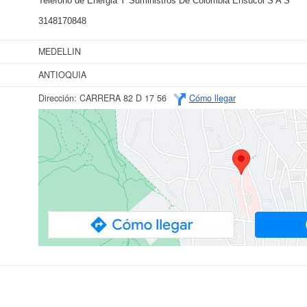
Teléfono de Energia Y Suministros De Colombia Ensucol S A S
3148170848
MEDELLIN
ANTIOQUIA
Dirección:
CARRERA 82 D 17 56
Cómo llegar