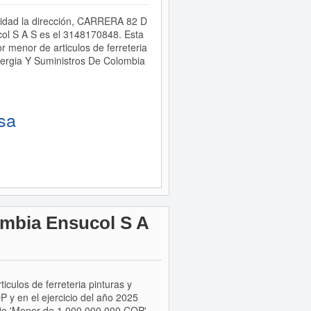
vidad la dirección, CARRERA 82 D
ol S A S es el 3148170848. Esta
enor de articulos de ferreteria
Energia Y Suministros De Colombia
sa
ombia Ensucol S A
culos de ferreteria pinturas y
 y en el ejercicio del año 2025
cio 'Menor de 1.000.000.000 COP'.