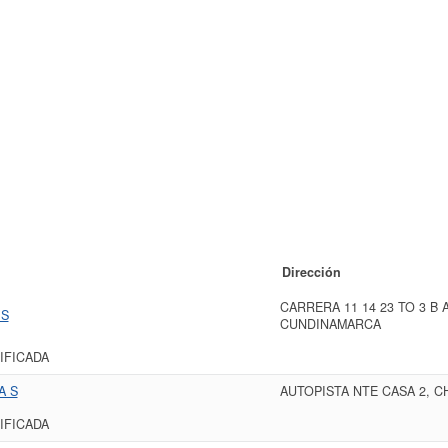
Dirección
CARRERA 11 14 23 TO 3 B 
 S
CUNDINAMARCA
IFICADA
A S
AUTOPISTA NTE CASA 2, C
IFICADA