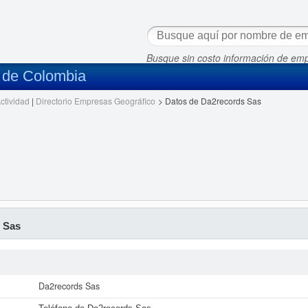
Busque sin costo información de em
s de Colombia
ctividad
|
Directorio Empresas Geográfico
>
Datos de Da2records Sas
 Sas
Da2records Sas