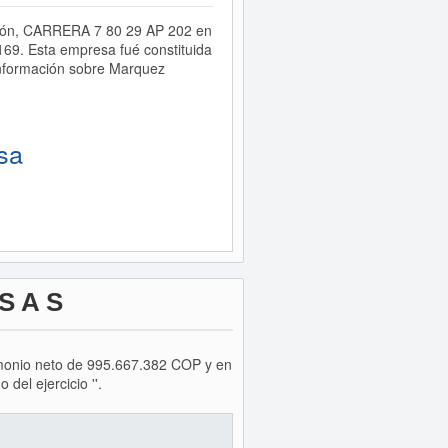
cción, CARRERA 7 80 29 AP 202 en
69. Esta empresa fué constituida
nformación sobre Marquez
sa
S A S
rimonio neto de 995.667.382 COP y en
el ejercicio ''.