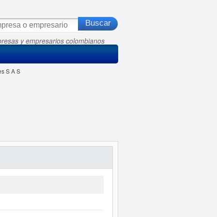
presas y empresarios colombianos
s S A S