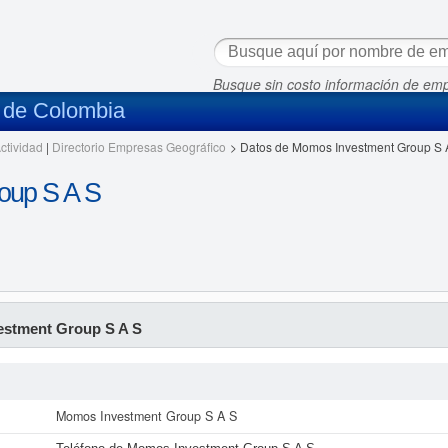
Busque sin costo información de em
s de Colombia
ctividad
|
Directorio Empresas Geográfico
>
Datos de Momos Investment Group S 
oup S A S
stment Group S A S
Momos Investment Group S A S