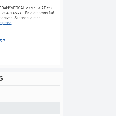
ón, TRANSVERSAL 23 97 54 AP 210
l 3042145631. Esta empresa fué
rtivas. Si necesita más
empresa
.
sa
S