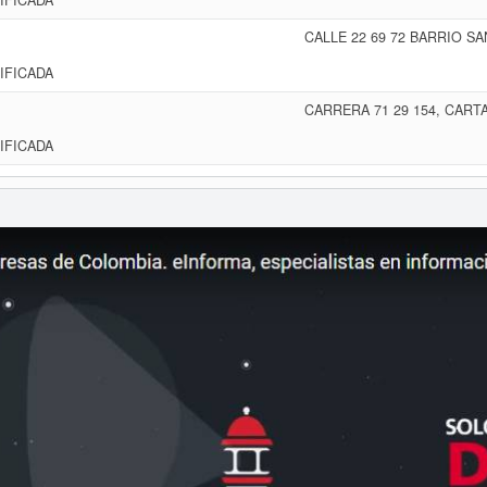
IFICADA
CALLE 22 69 72 BARRIO S
IFICADA
CARRERA 71 29 154, CART
IFICADA