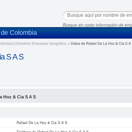
Busque sin costo información de em
s de Colombia
ctividad
|
Directorio Empresas Geográfico
>
Datos de Rafael De La Hoz & Cia S A
ia S A S
a Hoz & Cia S A S
Rafael De La Hoz & Cia S A S