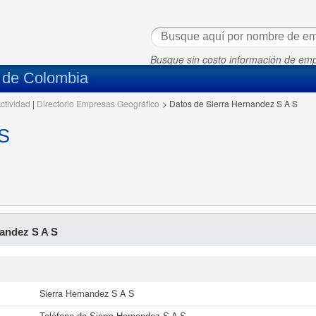
Busque sin costo información de em
s de Colombia
ctividad
|
Directorio Empresas Geográfico
>
Datos de Sierra Hernandez S A S
 S
andez S A S
Sierra Hernandez S A S