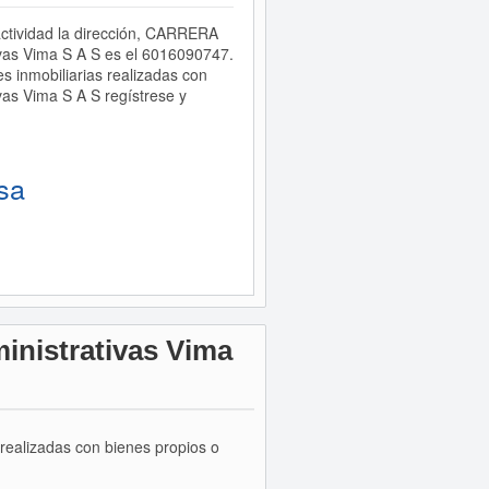
actividad la dirección, CARRERA
vas Vima S A S es el 6016090747.
inmobiliarias realizadas con
vas Vima S A S regístrese y
sa
inistrativas Vima
 realizadas con bienes propios o