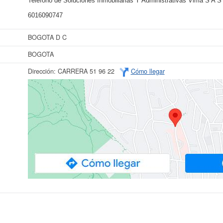
Teléfono de Soluciones Inmobiliarias Y Administrativas Vima S A S
6016090747
BOGOTA D C
BOGOTA
Dirección:
CARRERA 51 96 22
Cómo llegar