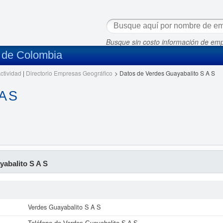
Busque sin costo información de em
s de Colombia
ctividad
|
Directorio Empresas Geográfico
>
Datos de Verdes Guayabalito S A S
A S
abalito S A S
Verdes Guayabalito S A S