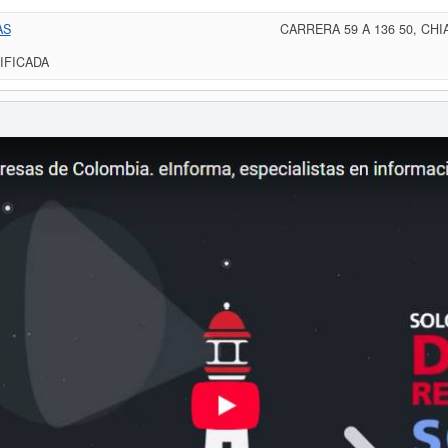
AS
CARRERA 59 A 136 50, CH
IFICADA