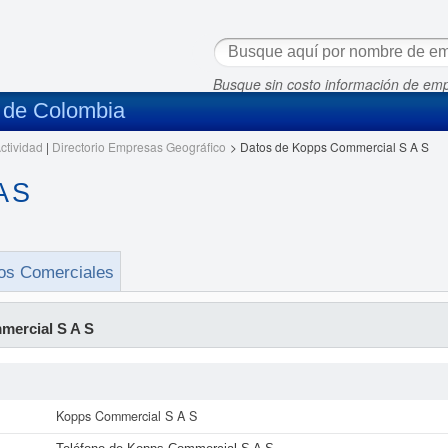
Busque sin costo información de em
s de Colombia
ctividad
|
Directorio Empresas Geográfico
>
Datos de Kopps Commercial S A S
A S
os Comerciales
ercial S A S
Kopps Commercial S A S