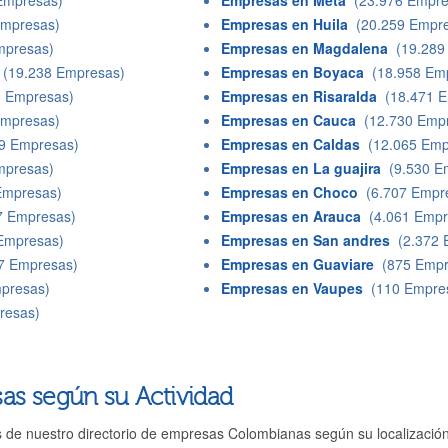
Empresas)
Empresas en Meta
(23.976 Empre
mpresas)
Empresas en Huila
(20.259 Empre
presas)
Empresas en Magdalena
(19.289
(19.238 Empresas)
Empresas en Boyaca
(18.958 Em
 Empresas)
Empresas en Risaralda
(18.471 E
mpresas)
Empresas en Cauca
(12.730 Empr
9 Empresas)
Empresas en Caldas
(12.065 Emp
presas)
Empresas en La guajira
(9.530 E
Empresas)
Empresas en Choco
(6.707 Empr
 Empresas)
Empresas en Arauca
(4.061 Empr
Empresas)
Empresas en San andres
(2.372 
7 Empresas)
Empresas en Guaviare
(875 Empr
presas)
Empresas en Vaupes
(110 Empre
resas)
as según su Actividad
s de nuestro directorio de empresas Colombianas según su localizació