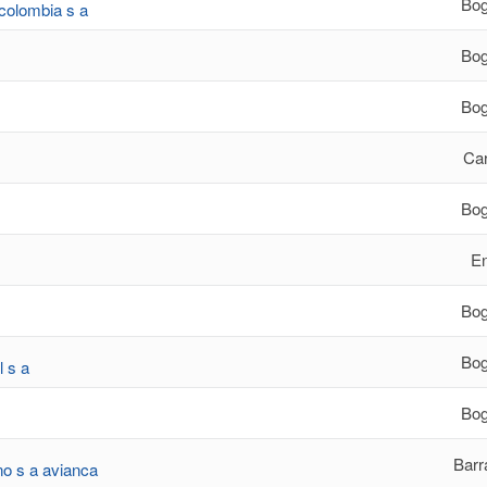
Bog
 colombia s a
Bog
Bog
Ca
Bog
En
Bog
Bog
 s a
Bog
Barr
no s a avianca