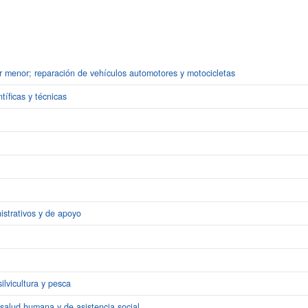
r menor; reparación de vehículos automotores y motocicletas
tíficas y técnicas
istrativos y de apoyo
ilvicultura y pesca
 salud humana y de asistencia social