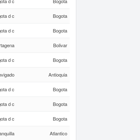
ota d c
Bogota
ota d c
Bogota
ota d c
Bogota
rtagena
Bolivar
ota d c
Bogota
vigado
Antioquia
ota d c
Bogota
ota d c
Bogota
ota d c
Bogota
anquilla
Atlantico