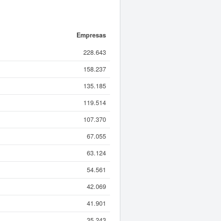
Empresas
228.643
158.237
135.185
119.514
107.370
67.055
63.124
54.561
42.069
41.901
35.243