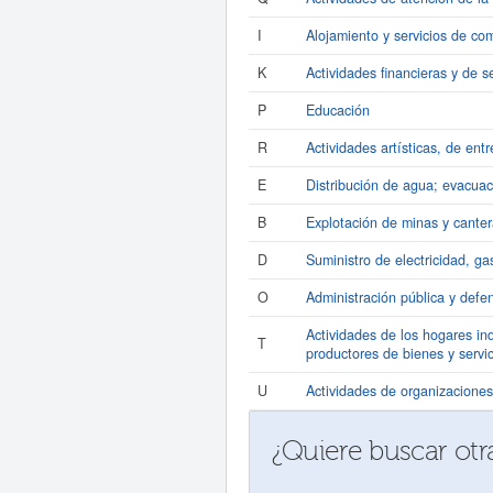
I
Alojamiento y servicios de co
K
Actividades financieras y de s
P
Educación
R
Actividades artísticas, de ent
E
Distribución de agua; evacuac
B
Explotación de minas y canter
D
Suministro de electricidad, ga
O
Administración pública y defen
Actividades de los hogares in
T
productores de bienes y servi
U
Actividades de organizaciones 
¿Quiere buscar ot