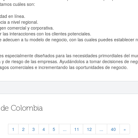
ntamos cuáles son:
dad en línea.
ia a nivel regional.
en comercial y corporativa.
as interacciones con los clientes potenciales.
 adecuen a tu modelo de negocio, con las cuales puedes establecer 
es especialmente diseñados para las necesidades primordiales del mu
era y de riesgo de las empresas. Ayudándolos a tomar decisiones de ne
iesgos comerciales e incrementando las oportunidades de negocio.
 de Colombia
1
2
3
4
5
...
11
12
...
40
»