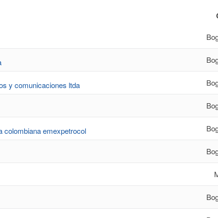
Bog
Bog
a
Bog
cos y comunicaciones ltda
Bog
Bog
ra colombiana emexpetrocol
Bog
M
Bog