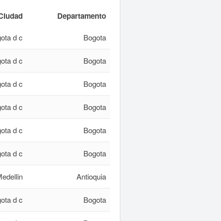
Ciudad
Departamento
ota d c
Bogota
ota d c
Bogota
ota d c
Bogota
ota d c
Bogota
ota d c
Bogota
ota d c
Bogota
edellin
Antioquia
ota d c
Bogota