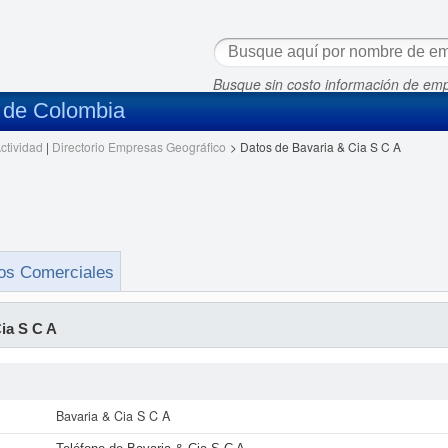
Busque sin costo información de em
s de Colombia
ctividad
|
Directorio Empresas Geográfico
>
Datos de Bavaria & Cia S C A
os Comerciales
ia S C A
Bavaria & Cia S C A