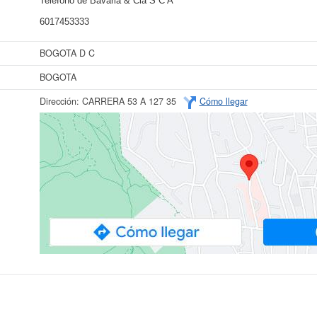
Teléfono de Bavaria & Cia S C A
6017453333
BOGOTA D C
BOGOTA
Dirección:
CARRERA 53 A 127 35
Cómo llegar