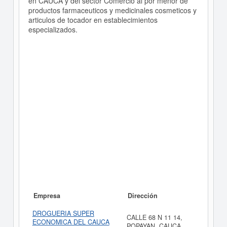
en CAUCA y del sector Comercio al por menor de
productos farmaceuticos y medicinales cosmeticos y
articulos de tocador en establecimientos
especializados.
Empresa
Dirección
DROGUERIA SUPER
CALLE 68 N 11 14,
ECONOMICA DEL CAUCA
POPAYAN, CAUCA