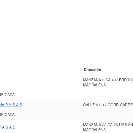
Dirección
MANZANA 2 CA 407 BRR CI
MAGDALENA
IFICADA
A P Y S A S
CALLE 5 2 17 CORR CARRE
IFICADA
MANZANA 22 CA 26 URB A
A S A S
MAGDALENA