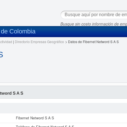
Busque sin costo información de em
s de Colombia
ctividad
|
Directorio Empresas Geográfico
>
Datos de Fibernet Netword S A S
S
tword S A S
Fibernet Netword S A S