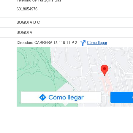
Teléfono de Fun2girls Sas
6018054976
BOGOTA D C
BOGOTA
Dirección:
CARRERA 13 118 11 P 2
Cómo llegar