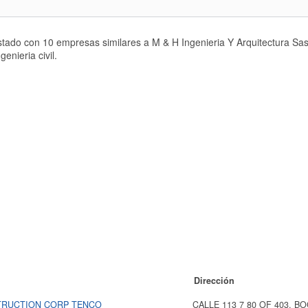
istado con 10 empresas similares a M & H Ingenieria Y Arquitectura S
enieria civil.
Dirección
TRUCTION CORP TENCO
CALLE 113 7 80 OF 403, B