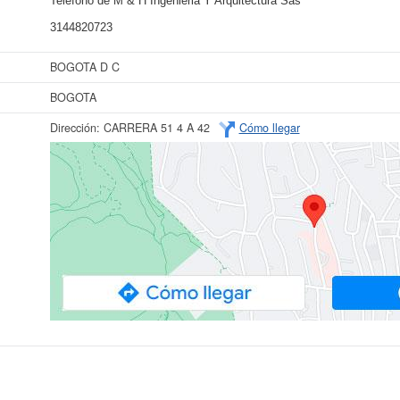
Teléfono de M & H Ingenieria Y Arquitectura Sas
3144820723
BOGOTA D C
BOGOTA
Dirección:
CARRERA 51 4 A 42
Cómo llegar