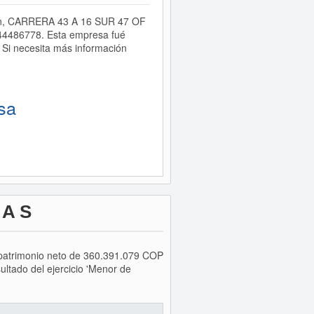
cción, CARRERA 43 A 16 SUR 47 OF
044486778. Esta empresa fué
Si necesita más información
sa
 A S
n patrimonio neto de 360.391.079 COP
ltado del ejercicio 'Menor de