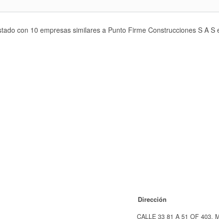
istado con 10 empresas similares a Punto Firme Construcciones S A S
Dirección
CALLE 33 81 A 51 OF 403,