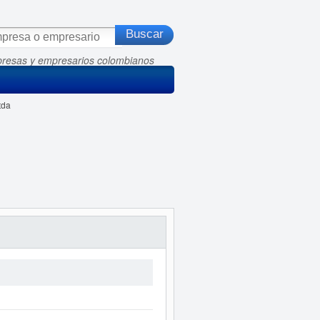
presas y empresarios colombianos
tda