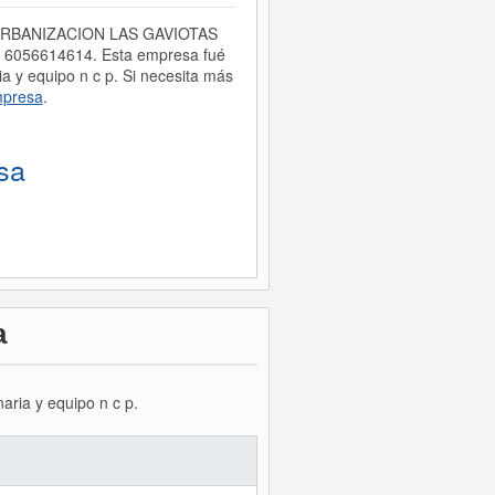
ión, URBANIZACION LAS GAVIOTAS
l 6056614614. Esta empresa fué
 y equipo n c p. Si necesita más
mpresa
.
sa
a
aria y equipo n c p.