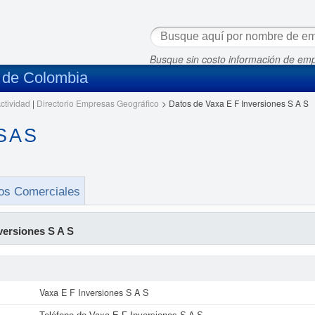
Busque sin costo información de em
s de Colombia
ctividad
|
Directorio Empresas Geográfico
>
Datos de Vaxa E F Inversiones S A S
S A S
os Comerciales
versiones S A S
Vaxa E F Inversiones S A S