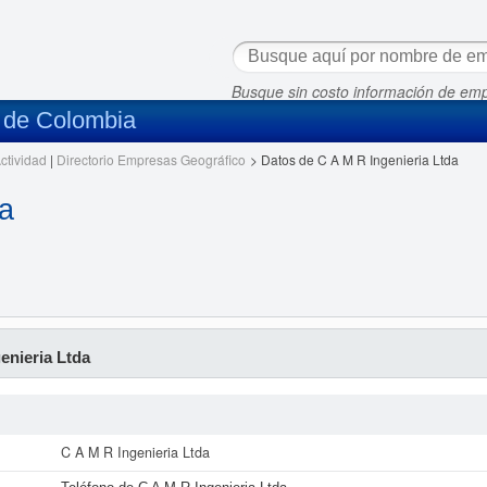
Busque sin costo información de em
s de Colombia
ctividad
|
Directorio Empresas Geográfico
>
Datos de C A M R Ingenieria Ltda
a
enieria Ltda
C A M R Ingenieria Ltda