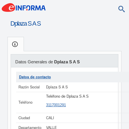
Dplaza S A S
Datos Generales de
Dplaza S A S
Datos de contacto
Razón Social
Dplaza S A S
Teléfono de Dplaza S A S
Teléfono
3117001291
Ciudad
CALI
Departamento
VALLE